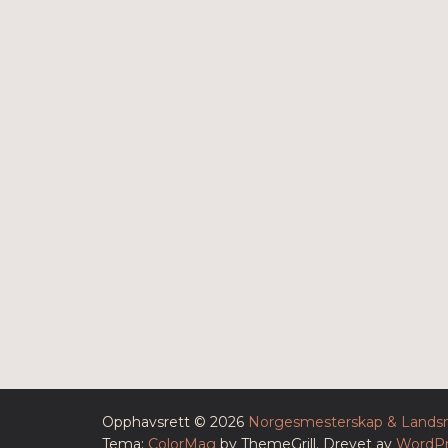
Opphavsrett © 2026
Norgesmesterskap & Landsm
Tema:
ColorMag
by ThemeGrill. Drevet av
WordPr