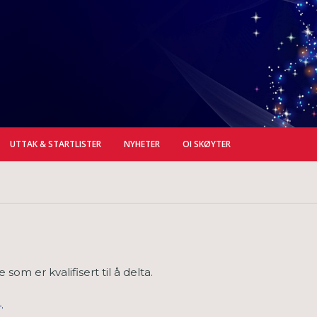
UTTAK & STARTLISTER
NYHETER
OI SKØYTER
som er kvalifisert til å delta.
.