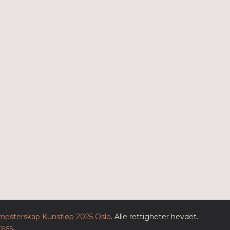
esterskap Kunstløp 2025 Oslo
. Alle rettigheter hevdet.
ess
.