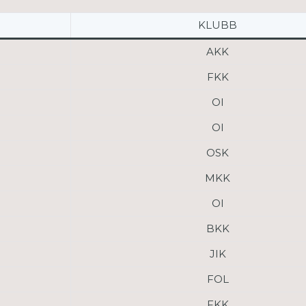
KLUBB
AKK
FKK
OI
OI
OSK
MKK
OI
BKK
JIK
FOL
FKK