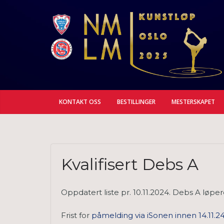
Hopp
til
innholdet
KONTAKT OSS
BESTILLINGER
MESTERSKAPET
Kvalifisert Debs A
Oppdatert liste pr. 10.11.2024. Debs A løpere 
Frist for
påmelding via iSonen innen 14.11.24